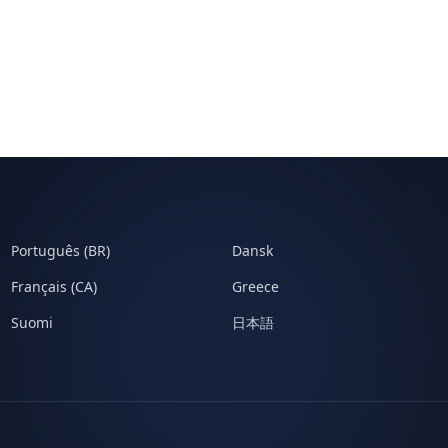
Português (BR)
Dansk
Français (CA)
Greece
Suomi
日本語