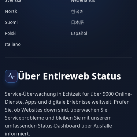
Svenska
Nederlands
Norsk
한국어
Suomi
日本語
Polski
Español
Italiano
Über Entireweb Status
Service-Überwachung in Echtzeit für über 9000 Online-
Dienste, Apps und digitale Erlebnisse weltweit. Prüfen
Sie, ob Websites down sind, überwachen Sie
Serviceprobleme und bleiben Sie mit unserem
umfassenden Status-Dashboard über Ausfälle
informiert.