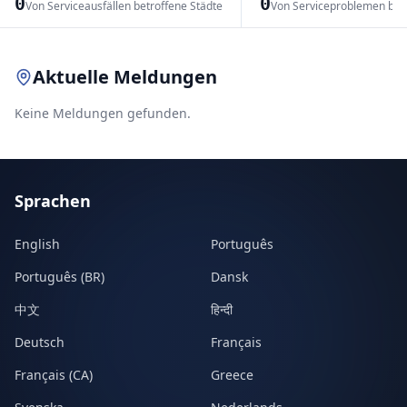
0
0
Von Serviceausfällen betroffene Städte
Von Serviceproblemen bet
Leaflet
|
© OpenStreetMap contributors
Aktuelle Meldungen
Keine Meldungen gefunden.
Sprachen
English
Português
Português (BR)
Dansk
中文
हिन्दी
Deutsch
Français
Français (CA)
Greece