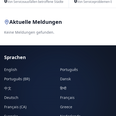
0
0
Von Serviceausfällen betroffene Städte
Von Serviceproblemen bet
Leaflet
|
© OpenStreetMap contributors
Aktuelle Meldungen
Keine Meldungen gefunden.
Sprachen
English
Português
Português (BR)
Dansk
中文
हिन्दी
Deutsch
Français
Français (CA)
Greece