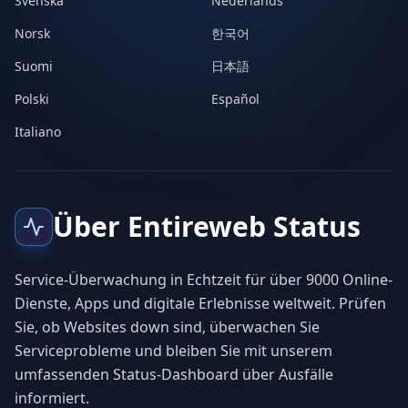
Svenska
Nederlands
Norsk
한국어
Suomi
日本語
Polski
Español
Italiano
Über Entireweb Status
Service-Überwachung in Echtzeit für über 9000 Online-
Dienste, Apps und digitale Erlebnisse weltweit. Prüfen
Sie, ob Websites down sind, überwachen Sie
Serviceprobleme und bleiben Sie mit unserem
umfassenden Status-Dashboard über Ausfälle
informiert.