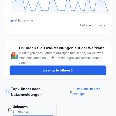
1
1
0
Jul 18
Jul 21
Jul 24
Jul 11
Jul 27
Jul 14
Jul 17
Jul 30
Jul 20
Jul 23
Jul 26
Jul 13
Jul 16
Jul 29
Jul 19
Jul 22
Jul 25
Jul 12
Jul 15
Jul 28
Jul 31
Aug 4
Aug 7
Aug 3
Aug 6
Aug 9
Aug 2
Aug 5
Aug 8
Aug 1
Fehlerberichte
Letzte 30 Tage
Erkunden Sie Tixio-Meldungen auf der Weltkarte
Meldungen nach Ländern anzeigen und sehen, wo weltweit
Probleme auftreten. — 🌍 1 Meldungen von verschiedenen
Orten
Live-Karte öffnen
Top-Länder nach
Ausfallkarte für Tixio
anzeigen
Nutzermeldungen
Unknown
🏳️
1 reports