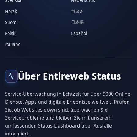
Svenska
Nederlands
Norsk
한국어
Suomi
日本語
Polski
Español
Italiano
Über Entireweb Status
Service-Überwachung in Echtzeit für über 9000 Online-
Dienste, Apps und digitale Erlebnisse weltweit. Prüfen
Sie, ob Websites down sind, überwachen Sie
Serviceprobleme und bleiben Sie mit unserem
umfassenden Status-Dashboard über Ausfälle
informiert.