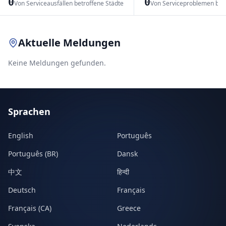
0
0
Von Serviceausfällen betroffene Städte
Von Serviceproblemen bet
Leaflet
|
© OpenStreetMap contributors
Aktuelle Meldungen
Keine Meldungen gefunden.
Sprachen
English
Português
Português (BR)
Dansk
中文
हिन्दी
Deutsch
Français
Français (CA)
Greece