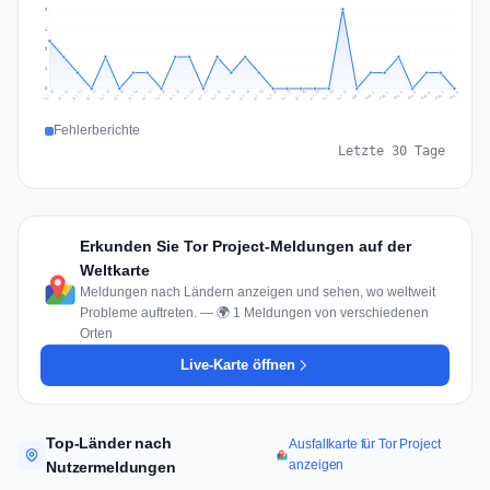
5
4
3
1
0
Jul 17
Jul 20
Jul 23
Jul 10
Jul 26
Jul 13
Jul 16
Jul 29
Jul 19
Jul 22
Jul 25
Jul 12
Jul 15
Jul 28
Jul 31
Jul 18
Jul 21
Jul 24
Jul 11
Jul 14
Jul 27
Jul 30
Aug 3
Aug 6
Aug 2
Aug 5
Aug 8
Aug 1
Aug 4
Aug 7
Fehlerberichte
Letzte 30 Tage
Erkunden Sie Tor Project-Meldungen auf der
Weltkarte
Meldungen nach Ländern anzeigen und sehen, wo weltweit
Probleme auftreten. — 🌍 1 Meldungen von verschiedenen
Orten
Live-Karte öffnen
Top-Länder nach
Ausfallkarte für Tor Project
anzeigen
Nutzermeldungen