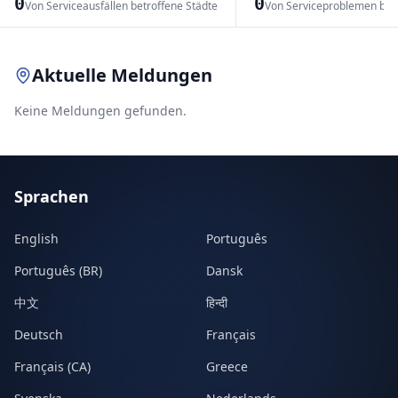
0
0
Von Serviceausfällen betroffene Städte
Von Serviceproblemen bet
Leaflet
|
© OpenStreetMap contributors
Aktuelle Meldungen
Keine Meldungen gefunden.
Sprachen
English
Português
Português (BR)
Dansk
中文
हिन्दी
Deutsch
Français
Français (CA)
Greece