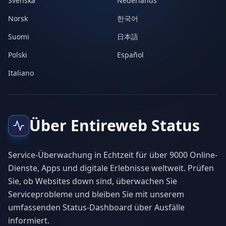
Svenska
Nederlands
Norsk
한국어
Suomi
日本語
Polski
Español
Italiano
Über Entireweb Status
Service-Überwachung in Echtzeit für über 9000 Online-
Dienste, Apps und digitale Erlebnisse weltweit. Prüfen
Sie, ob Websites down sind, überwachen Sie
Serviceprobleme und bleiben Sie mit unserem
umfassenden Status-Dashboard über Ausfälle
informiert.