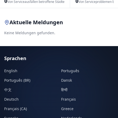
0
0
Von Serviceausfällen betroffene Städte
Von Serviceproblemen bet
Leaflet
|
© OpenStreetMap contributors
Aktuelle Meldungen
Keine Meldungen gefunden.
Sprachen
English
Português
Português (BR)
Dansk
中文
हिन्दी
Deutsch
Français
Français (CA)
Greece