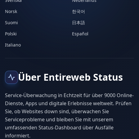
Svenska
Nederlands
Norsk
한국어
Suomi
日本語
Polski
Español
Italiano
Über Entireweb Status
Service-Überwachung in Echtzeit für über 9000 Online-
Dienste, Apps und digitale Erlebnisse weltweit. Prüfen
Sie, ob Websites down sind, überwachen Sie
Serviceprobleme und bleiben Sie mit unserem
umfassenden Status-Dashboard über Ausfälle
informiert.