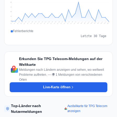
5
4
3
1
0
Jul 19
Jul 22
Jul 25
Jul 12
Jul 28
Aug 10
Jul 15
Jul 18
Jul 31
Jul 21
Jul 24
Jul 27
Jul 14
Jul 17
Jul 30
Jul 20
Jul 23
Jul 26
Jul 13
Jul 16
Jul 29
Aug 5
Aug 8
Aug 1
Aug 4
Aug 7
Aug 3
Aug 6
Aug 9
Aug 2
Fehlerberichte
Letzte 30 Tage
Erkunden Sie TPG Telecom-Meldungen auf der
Weltkarte
Meldungen nach Ländern anzeigen und sehen, wo weltweit
Probleme auftreten. — 🌍 1 Meldungen von verschiedenen
Orten
Live-Karte öffnen
Top-Länder nach
Ausfallkarte für TPG Telecom
anzeigen
Nutzermeldungen