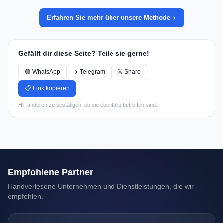
Erfahren Sie mehr über unsere Methode
Gefällt dir diese Seite? Teile sie gerne!
🟢 WhatsApp
✈️ Telegram
𝕏 Share
📋 Link kopieren
Hilf anderen zu bestätigen, ob sie ebenfalls betroffen sind.
Empfohlene Partner
Handverlesene Unternehmen und Dienstleistungen, die wir
empfehlen.