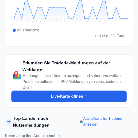
2
1
1
0
Jul 16
Jul 19
Jul 22
Jul 25
Jul 12
Jul 15
Jul 28
Jul 31
Jul 18
Jul 21
Jul 24
Jul 11
Jul 14
Jul 27
Jul 30
Jul 17
Jul 20
Jul 23
Jul 10
Jul 13
Jul 26
Jul 29
Aug 2
Aug 5
Aug 1
Aug 4
Jul 9
Aug 7
Aug 3
Aug 6
Fehlerberichte
Letzte 30 Tage
Erkunden Sie Traderie-Meldungen auf der
Weltkarte
Meldungen nach Ländern anzeigen und sehen, wo weltweit
Probleme auftreten. — 🌍 0 Meldungen von verschiedenen
Orten
Live-Karte öffnen
Top-Länder nach
Ausfallkarte für Traderie
anzeigen
Nutzermeldungen
Keine aktuellen Ausfallberichte