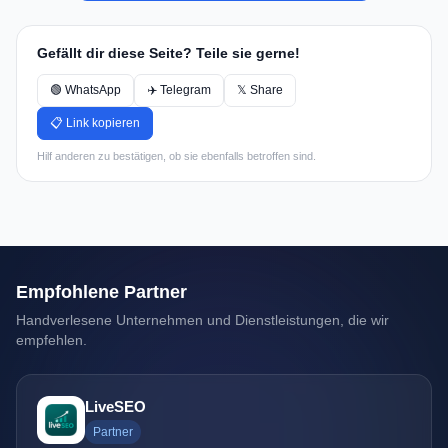
Gefällt dir diese Seite? Teile sie gerne!
🟢 WhatsApp
✈️ Telegram
𝕏 Share
📋 Link kopieren
Hilf anderen zu bestätigen, ob sie ebenfalls betroffen sind.
Empfohlene Partner
Handverlesene Unternehmen und Dienstleistungen, die wir
empfehlen.
LiveSEO
Partner