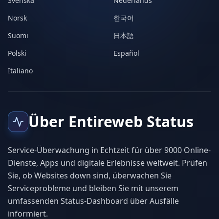
Svenska
Nederlands
Norsk
한국어
Suomi
日本語
Polski
Español
Italiano
Über Entireweb Status
Service-Überwachung in Echtzeit für über 9000 Online-
Dienste, Apps und digitale Erlebnisse weltweit. Prüfen
Sie, ob Websites down sind, überwachen Sie
Serviceprobleme und bleiben Sie mit unserem
umfassenden Status-Dashboard über Ausfälle
informiert.