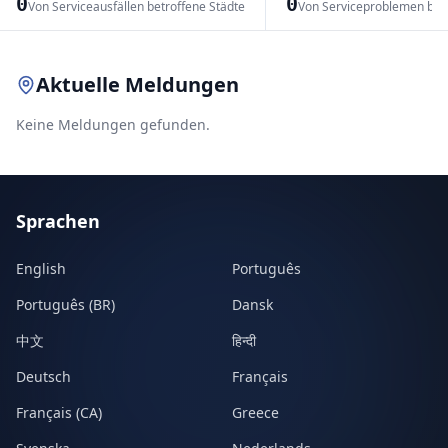
0
0
Von Serviceausfällen betroffene Städte
Von Serviceproblemen bet
Leaflet
|
© OpenStreetMap contributors
Aktuelle Meldungen
Keine Meldungen gefunden.
Sprachen
English
Português
Português (BR)
Dansk
中文
हिन्दी
Deutsch
Français
Français (CA)
Greece