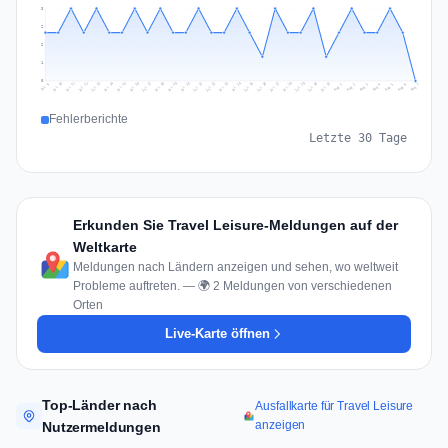
3
2
2
1
0
Jul 16
Jul 19
Jul 22
Jul 25
Jul 12
Jul 15
Jul 28
Jul 31
Jul 18
Jul 21
Jul 24
Jul 11
Jul 14
Jul 27
Jul 30
Jul 17
Jul 20
Jul 23
Jul 10
Jul 13
Jul 26
Jul 29
Aug 2
Aug 5
Aug 1
Aug 4
Jul 9
Aug 7
Aug 3
Aug 6
Fehlerberichte
Letzte 30 Tage
Erkunden Sie Travel Leisure-Meldungen auf der
Weltkarte
Meldungen nach Ländern anzeigen und sehen, wo weltweit
Probleme auftreten. — 🌍 2 Meldungen von verschiedenen
Orten
Live-Karte öffnen
Top-Länder nach
Ausfallkarte für Travel Leisure
anzeigen
Nutzermeldungen