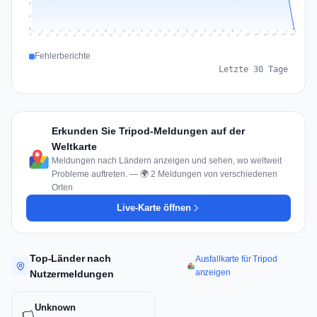
2
1
0
Jul 15
Jul 18
Jul 31
Jul 21
Jul 24
Jul 11
Jul 14
Jul 27
Jul 30
Jul 17
Jul 20
Jul 23
Jul 10
Jul 13
Jul 26
Jul 29
Jul 16
Jul 19
Jul 22
Jul 12
Jul 25
Jul 28
Aug 1
Aug 4
Jul 9
Aug 3
Jul 8
Aug 6
Aug 2
Aug 5
Fehlerberichte
Letzte 30 Tage
Erkunden Sie Tripod-Meldungen auf der
Weltkarte
Meldungen nach Ländern anzeigen und sehen, wo weltweit
Probleme auftreten. — 🌍 2 Meldungen von verschiedenen
Orten
Live-Karte öffnen
Top-Länder nach
Ausfallkarte für Tripod
anzeigen
Nutzermeldungen
Unknown
🏳️