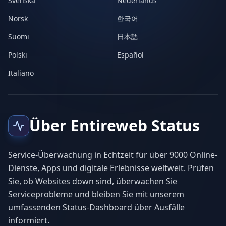
Svenska
Nederlands
Norsk
한국어
Suomi
日本語
Polski
Español
Italiano
Über Entireweb Status
Service-Überwachung in Echtzeit für über 9000 Online-
Dienste, Apps und digitale Erlebnisse weltweit. Prüfen
Sie, ob Websites down sind, überwachen Sie
Serviceprobleme und bleiben Sie mit unserem
umfassenden Status-Dashboard über Ausfälle
informiert.