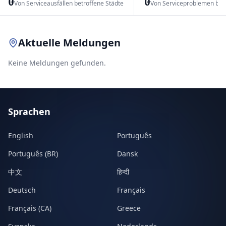
0
0
Von Serviceausfällen betroffene Städte
Von Serviceproblemen bet
Leaflet
|
© OpenStreetMap contributors
Aktuelle Meldungen
Keine Meldungen gefunden.
Sprachen
English
Português
Português (BR)
Dansk
中文
हिन्दी
Deutsch
Français
Français (CA)
Greece