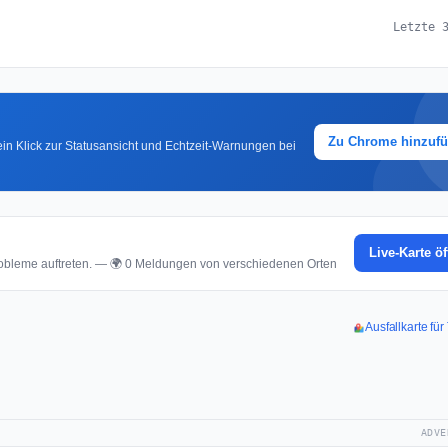
Letzte 
Zu Chrome hinzuf
in Klick zur Statusansicht und Echtzeit-Warnungen bei
Live-Karte ö
bleme auftreten. — 🌍 0 Meldungen von verschiedenen Orten
Ausfallkarte fü
ADVE