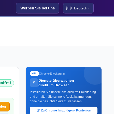
Werben Sie bei uns
🇩🇪
Deutsch
Chrome-Erweiterung
NEU
Dienste überwachen
andfrei
direkt im Browser
Installieren Sie unsere aktualisierte Erweiterung
und erhalten Sie schnelle Ausfallwarnungen,
ohne die besuchte Seite zu verlassen.
lden
Zu Chrome hinzufügen - Kostenlos