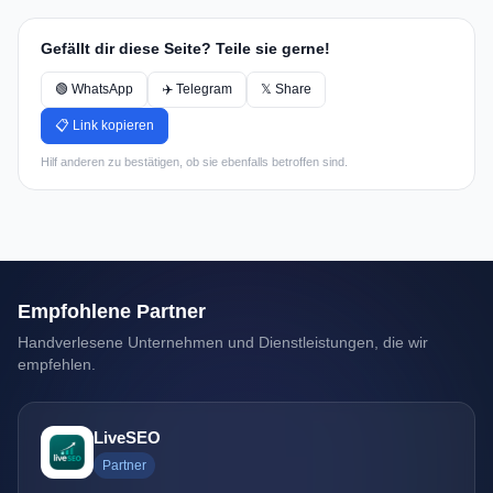
Gefällt dir diese Seite? Teile sie gerne!
🟢 WhatsApp
✈️ Telegram
𝕏 Share
📋 Link kopieren
Hilf anderen zu bestätigen, ob sie ebenfalls betroffen sind.
Empfohlene Partner
Handverlesene Unternehmen und Dienstleistungen, die wir
empfehlen.
LiveSEO
Partner