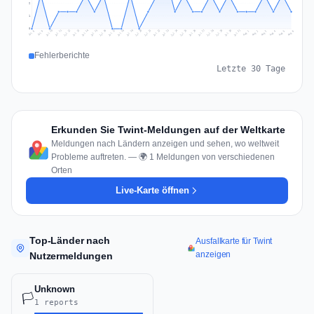
2
1
0
Jul 15
Jul 18
Jul 31
Jul 21
Jul 24
Jul 11
Jul 14
Jul 27
Jul 30
Jul 17
Jul 20
Jul 23
Jul 10
Jul 13
Jul 26
Jul 29
Jul 16
Jul 19
Jul 22
Jul 12
Jul 25
Jul 28
Aug 1
Aug 4
Jul 9
Aug 3
Jul 8
Aug 6
Aug 2
Aug 5
Fehlerberichte
Letzte 30 Tage
Erkunden Sie Twint-Meldungen auf der Weltkarte
Meldungen nach Ländern anzeigen und sehen, wo weltweit
Probleme auftreten. — 🌍 1 Meldungen von verschiedenen
Orten
Live-Karte öffnen
Top-Länder nach
Ausfallkarte für Twint
anzeigen
Nutzermeldungen
Unknown
🏳️
1 reports