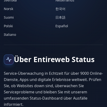
Svenska
Nederlands
Norsk
한국어
Suomi
日本語
Polski
Español
Italiano
Über Entireweb Status
Service-Überwachung in Echtzeit für über 9000 Online-
Dienste, Apps und digitale Erlebnisse weltweit. Prüfen
Sie, ob Websites down sind, überwachen Sie
Serviceprobleme und bleiben Sie mit unserem
umfassenden Status-Dashboard über Ausfälle
informiert.