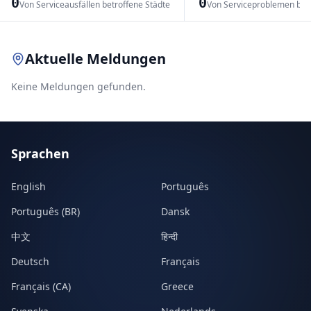
0
0
Von Serviceausfällen betroffene Städte
Von Serviceproblemen bet
Leaflet
|
© OpenStreetMap contributors
Aktuelle Meldungen
Keine Meldungen gefunden.
Sprachen
English
Português
Português (BR)
Dansk
中文
हिन्दी
Deutsch
Français
Français (CA)
Greece