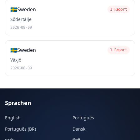
🇸🇪
Sweden
1 Report
Södertälje
2026-08-09
🇸🇪
Sweden
1 Report
Växjö
2026-08-09
Sprachen
English
Português
Português (BR)
Dansk