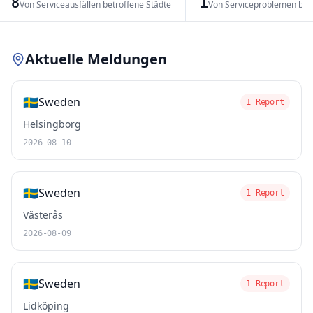
8
1
Von Serviceausfällen betroffene Städte
Von Serviceproblemen bet
Leaflet
|
© OpenStreetMap contributors
Aktuelle Meldungen
🇸🇪
Sweden
1 Report
Helsingborg
2026-08-10
🇸🇪
Sweden
1 Report
Västerås
2026-08-09
🇸🇪
Sweden
1 Report
Lidköping