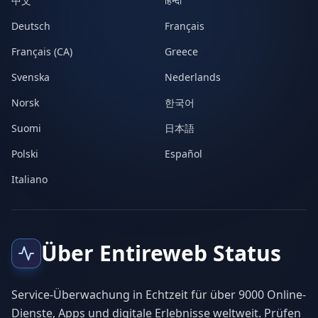
中文
हिन्दी
Deutsch
Français
Français (CA)
Greece
Svenska
Nederlands
Norsk
한국어
Suomi
日本語
Polski
Español
Italiano
Über Entireweb Status
Service-Überwachung in Echtzeit für über 9000 Online-
Dienste, Apps und digitale Erlebnisse weltweit. Prüfen