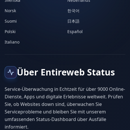
Svenska
Nederlands
Norsk
한국어
Suomi
日本語
Polski
Español
Italiano
Über Entireweb Status
Service-Überwachung in Echtzeit für über 9000 Online-
Dienste, Apps und digitale Erlebnisse weltweit. Prüfen
Sie, ob Websites down sind, überwachen Sie
Serviceprobleme und bleiben Sie mit unserem
umfassenden Status-Dashboard über Ausfälle
informiert.