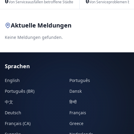
0
0
Von Serviceausfällen betroffene Städte
Von Serviceproblemen bet
Leaflet
|
© OpenStreetMap contributors
Aktuelle Meldungen
Keine Meldungen gefunden.
Sprachen
English
Português
Português (BR)
Dansk
中文
हिन्दी
Deutsch
Français
Français (CA)
Greece