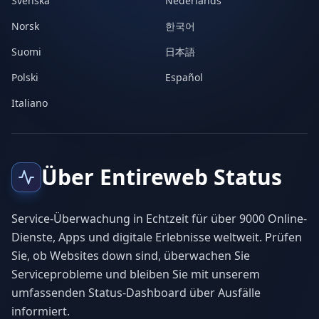
Svenska
Nederlands
Norsk
한국어
Suomi
日本語
Polski
Español
Italiano
Über Entireweb Status
Service-Überwachung in Echtzeit für über 9000 Online-
Dienste, Apps und digitale Erlebnisse weltweit. Prüfen
Sie, ob Websites down sind, überwachen Sie
Serviceprobleme und bleiben Sie mit unserem
umfassenden Status-Dashboard über Ausfälle
informiert.