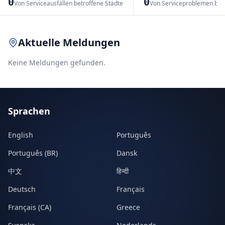
0
0
Von Serviceausfällen betroffene Städte
Von Serviceproblemen bet
Leaflet
|
© OpenStreetMap contributors
Aktuelle Meldungen
Keine Meldungen gefunden.
Sprachen
English
Português
Português (BR)
Dansk
中文
हिन्दी
Deutsch
Français
Français (CA)
Greece