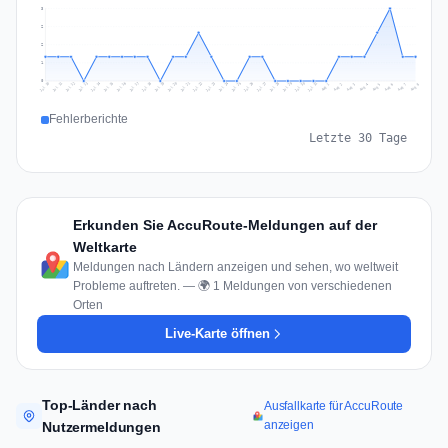
3
2
2
1
0
Jul 17
Jul 20
Jul 23
Jul 10
Jul 26
Jul 13
Jul 16
Jul 29
Jul 19
Jul 22
Jul 25
Jul 12
Jul 15
Jul 28
Jul 31
Jul 18
Jul 21
Jul 24
Jul 11
Jul 14
Jul 27
Jul 30
Aug 3
Aug 6
Aug 2
Aug 5
Aug 8
Aug 1
Aug 4
Aug 7
Fehlerberichte
Letzte 30 Tage
Erkunden Sie AccuRoute-Meldungen auf der
Weltkarte
Meldungen nach Ländern anzeigen und sehen, wo weltweit
Probleme auftreten. — 🌍 1 Meldungen von verschiedenen
Orten
Live-Karte öffnen
Top-Länder nach
Ausfallkarte für AccuRoute
anzeigen
Nutzermeldungen