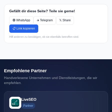
Gefällt dir diese Seite? Teile sie gerne!
🟢 WhatsApp
✈️ Telegram
𝕏 Share
📋 Link kopieren
Hilf anderen zu bestätigen, ob sie ebenfalls betroffen sind.
Empfohlene Partner
Handverlesene Unternehmen und Dienstleistungen, die wir
empfehlen.
LiveSEO
Partner