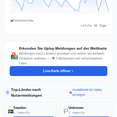
3
1
0
Jul 18
Jul 21
Jul 24
Jul 11
Jul 27
Jul 14
Jul 17
Jul 30
Jul 20
Jul 23
Jul 26
Jul 13
Jul 16
Jul 29
Jul 19
Jul 22
Jul 25
Jul 12
Jul 15
Jul 28
Jul 31
Aug 4
Aug 7
Aug 3
Aug 6
Aug 9
Aug 2
Aug 5
Aug 8
Aug 1
Fehlerberichte
Letzte 30 Tage
Erkunden Sie Uplay-Meldungen auf der Weltkarte
Meldungen nach Ländern anzeigen und sehen, wo weltweit
Probleme auftreten. — 🌍 2 Meldungen von verschiedenen
Orten
Live-Karte öffnen
Top-Länder nach
Ausfallkarte für Uplay
anzeigen
Nutzermeldungen
Sweden
Unknown
🏳️
1 reports
1 reports