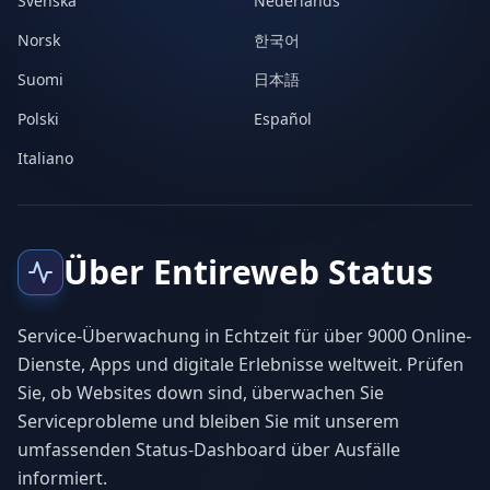
Svenska
Nederlands
Norsk
한국어
Suomi
日本語
Polski
Español
Italiano
Über Entireweb Status
Service-Überwachung in Echtzeit für über 9000 Online-
Dienste, Apps und digitale Erlebnisse weltweit. Prüfen
Sie, ob Websites down sind, überwachen Sie
Serviceprobleme und bleiben Sie mit unserem
umfassenden Status-Dashboard über Ausfälle
informiert.