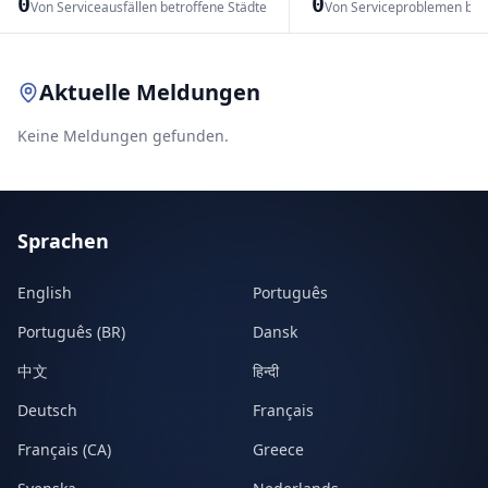
0
0
Von Serviceausfällen betroffene Städte
Von Serviceproblemen bet
Leaflet
|
© OpenStreetMap contributors
Aktuelle Meldungen
Keine Meldungen gefunden.
Sprachen
English
Português
Português (BR)
Dansk
中文
हिन्दी
Deutsch
Français
Français (CA)
Greece