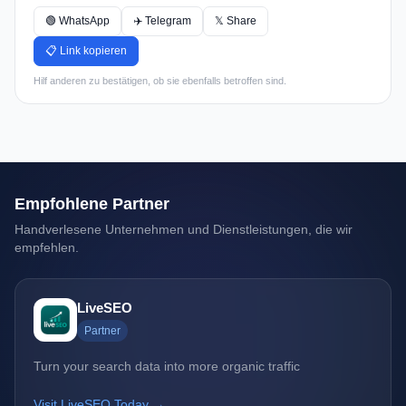
🟢 WhatsApp
✈️ Telegram
𝕏 Share
📋 Link kopieren
Hilf anderen zu bestätigen, ob sie ebenfalls betroffen sind.
Empfohlene Partner
Handverlesene Unternehmen und Dienstleistungen, die wir
empfehlen.
LiveSEO
Partner
Turn your search data into more organic traffic
Visit LiveSEO Today →