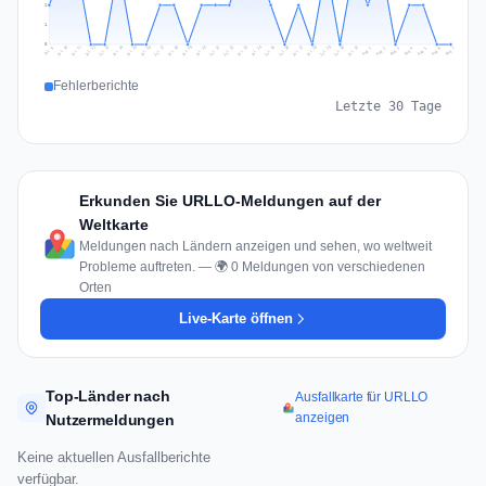
1
1
0
Jul 16
Jul 19
Jul 22
Jul 25
Jul 12
Jul 15
Jul 28
Jul 31
Jul 18
Jul 21
Jul 24
Jul 11
Jul 14
Jul 27
Jul 30
Jul 17
Jul 20
Jul 23
Jul 10
Jul 13
Jul 26
Jul 29
Aug 2
Aug 5
Aug 1
Aug 4
Jul 9
Aug 7
Aug 3
Aug 6
Fehlerberichte
Letzte 30 Tage
Erkunden Sie URLLO-Meldungen auf der
Weltkarte
Meldungen nach Ländern anzeigen und sehen, wo weltweit
Probleme auftreten. — 🌍 0 Meldungen von verschiedenen
Orten
Live-Karte öffnen
Top-Länder nach
Ausfallkarte für URLLO
anzeigen
Nutzermeldungen
Keine aktuellen Ausfallberichte
verfügbar.