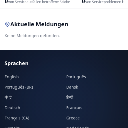
0
0
Von Serviceausfällen betroffene Städte
Von Serviceproblemen bet
Leaflet
|
© OpenStreetMap contributors
Aktuelle Meldungen
Keine Meldungen gefunden.
Sprachen
English
Português
Português (BR)
Dansk
中文
हिन्दी
Deutsch
Français
Français (CA)
Greece