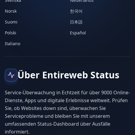
Svenska
Nederlands
Norsk
한국어
Suomi
日本語
Polski
Español
Italiano
Über Entireweb Status
Service-Überwachung in Echtzeit für über 9000 Online-
Dienste, Apps und digitale Erlebnisse weltweit. Prüfen
Sie, ob Websites down sind, überwachen Sie
Serviceprobleme und bleiben Sie mit unserem
umfassenden Status-Dashboard über Ausfälle
informiert.