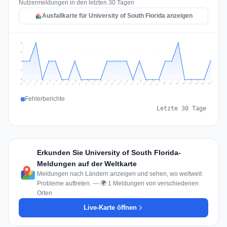
Nutzermeldungen in den letzten 30 Tagen
Ausfallkarte für University of South Florida anzeigen
2
2
1
1
0
Jul 17
Jul 20
Jul 23
Jul 10
Jul 26
Jul 13
Jul 16
Jul 29
Jul 19
Jul 22
Jul 25
Jul 12
Jul 15
Jul 28
Jul 31
Jul 18
Jul 21
Jul 24
Jul 11
Jul 14
Jul 27
Jul 30
Aug 3
Aug 6
Aug 2
Aug 5
Aug 8
Aug 1
Aug 4
Aug 7
Fehlerberichte
Letzte 30 Tage
Erkunden Sie University of South Florida-
Meldungen auf der Weltkarte
Meldungen nach Ländern anzeigen und sehen, wo weltweit
Probleme auftreten. — 🌍 1 Meldungen von verschiedenen
Orten
Live-Karte öffnen