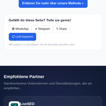
Erfahren Sie mehr über unsere Methode
Gefällt dir diese Seite? Teile sie gerne!
🟢 WhatsApp
✈️ Telegram
𝕏 Share
📋 Link kopieren
Hilf anderen zu bestätigen, ob sie ebenfalls betroffen sind.
Empfohlene Partner
Handverlesene Unternehmen und Dienstleistungen, die wir
empfehlen.
LiveSEO