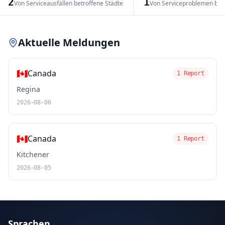
2
1
Von Serviceausfällen betroffene Städte
Von Serviceproblemen bet
Leaflet
|
© OpenStreetMap contributors
Aktuelle Meldungen
🇨🇦
Canada
1 Report
Regina
2026-08-06
🇨🇦
Canada
1 Report
Kitchener
2026-08-05
Sprachen