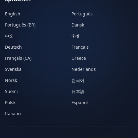
English
Português
Português (BR)
Dansk
中文
हिन्दी
Deutsch
Français
Français (CA)
Greece
Svenska
Nederlands
Norsk
한국어
Suomi
日本語
Polski
Español
Italiano