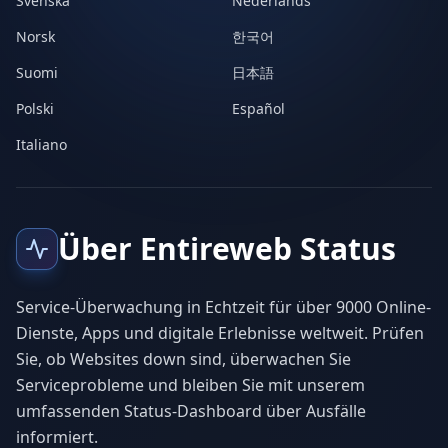
Svenska
Nederlands
Norsk
한국어
Suomi
日本語
Polski
Español
Italiano
Über Entireweb Status
Service-Überwachung in Echtzeit für über 9000 Online-
Dienste, Apps und digitale Erlebnisse weltweit. Prüfen
Sie, ob Websites down sind, überwachen Sie
Serviceprobleme und bleiben Sie mit unserem
umfassenden Status-Dashboard über Ausfälle
informiert.