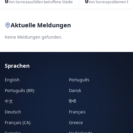
0
0
Von Serviceausfällen betroffene Städte
Von Serviceproblemen bet
Leaflet
|
© OpenStreetMap contributors
Aktuelle Meldungen
Keine Meldungen gefunden.
Sprachen
English
Português
Português (BR)
Dansk
中文
हिन्दी
Deutsch
Français
Français (CA)
Greece