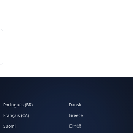
Português (BR)
Dansk
Français (CA)
Greece
Suomi
日本語