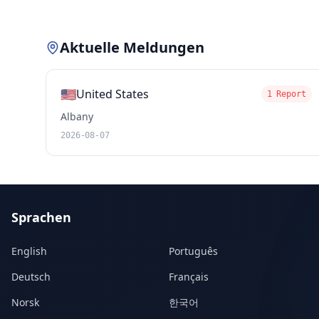
Aktuelle Meldungen
🇺🇸
United States
1 Report
Albany
2026-08-07
Sprachen
English
Português
Deutsch
Français
Norsk
한국어