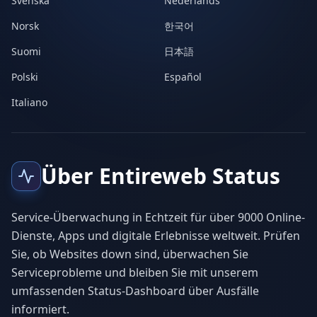
Svenska
Nederlands
Norsk
한국어
Suomi
日本語
Polski
Español
Italiano
Über Entireweb Status
Service-Überwachung in Echtzeit für über 9000 Online-
Dienste, Apps und digitale Erlebnisse weltweit. Prüfen
Sie, ob Websites down sind, überwachen Sie
Serviceprobleme und bleiben Sie mit unserem
umfassenden Status-Dashboard über Ausfälle
informiert.