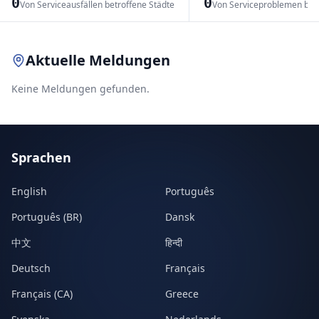
0
0
Von Serviceausfällen betroffene Städte
Von Serviceproblemen bet
Leaflet
|
© OpenStreetMap contributors
Aktuelle Meldungen
Keine Meldungen gefunden.
Sprachen
English
Português
Português (BR)
Dansk
中文
हिन्दी
Deutsch
Français
Français (CA)
Greece