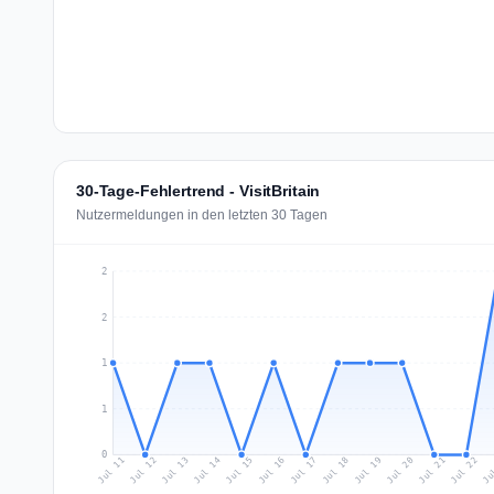
30-Tage-Fehlertrend - VisitBritain
Nutzermeldungen in den letzten 30 Tagen
2
2
1
1
0
Jul 20
Ju
Jul 13
Jul 16
Jul 19
Jul 22
Jul 12
Jul 15
Jul 18
Jul 21
Jul 11
Jul 14
Jul 17