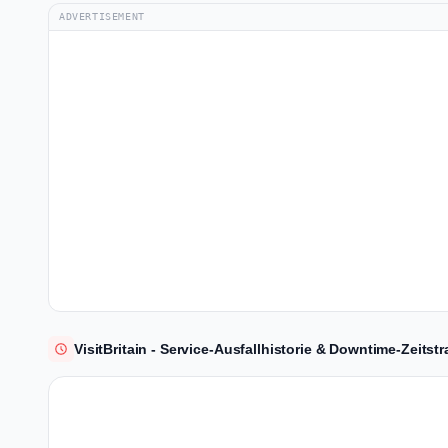
ADVERTISEMENT
VisitBritain - Service-Ausfallhistorie & Downtime-Zeitstr