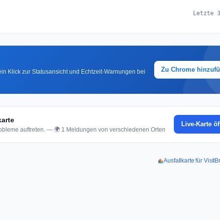
Letzte 
Zu Chrome hinzuf
in Klick zur Statusansicht und Echtzeit-Warnungen bei
karte
Live-Karte ö
bleme auftreten. — 🌍 1 Meldungen von verschiedenen Orten
Ausfallkarte für Visit