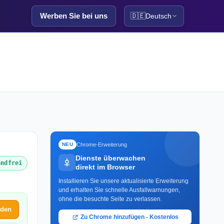
Werben Sie bei uns
🇩🇪
Deutsch
Chrome-Erweiterung
NEU
Dienste überwachen
andfrei
direkt im Browser
Installieren Sie unsere aktualisierte Erweiterung
und erhalten Sie schnelle Ausfallwarnungen,
ohne die besuchte Seite zu verlassen.
lden
Zu Chrome hinzufügen - Kostenlos