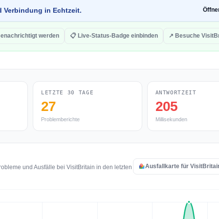
d Verbindung in Echtzeit.
Öffn
Benachrichtigt werden
📋 Live-Status-Badge einbinden
↗ Besuche VisitBr
LETZTE 30 TAGE
ANTWORTZEIT
27
205
Problemberichte
Millisekunden
Ausfallkarte für VisitBrita
leme und Ausfälle bei VisitBritain in den letzten