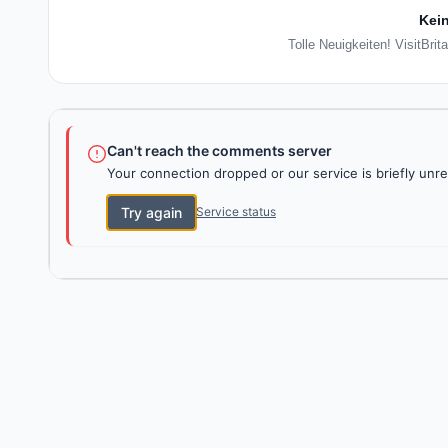
Kein
Tolle Neuigkeiten! VisitBrit
Can't reach the comments server
Your connection dropped or our service is briefly unre
Try again
Service status