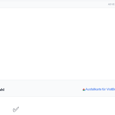
ADVE
ahl
Ausfallkarte für Visit
✅