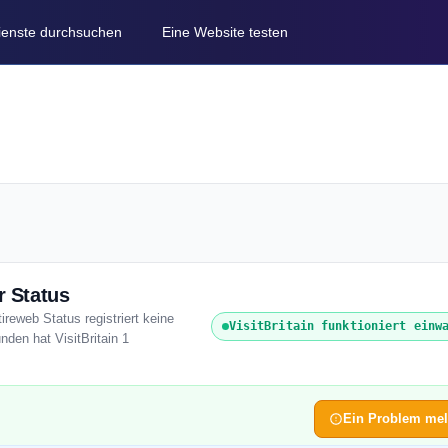
Dienste durchsuchen
Eine Website testen
r Status
tireweb Status registriert keine
VisitBritain funktioniert einw
nden hat VisitBritain 1
Ein Problem me