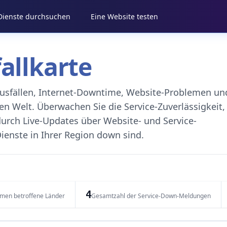
 Dienste durchsuchen
Eine Website testen
fallkarte
eausfällen, Internet-Downtime, Website-Problemen un
 Welt. Überwachen Sie die Service-Zuverlässigkeit,
durch Live-Updates über Website- und Service-
ienste in Ihrer Region down sind.
4
emen betroffene Länder
Gesamtzahl der Service-Down-Meldungen