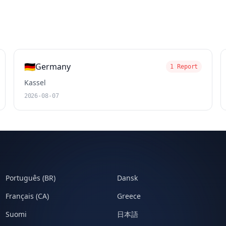
🇩🇪
Germany
1 Report
Kassel
2026-08-07
Português (BR)
Dansk
Français (CA)
Greece
Suomi
日本語