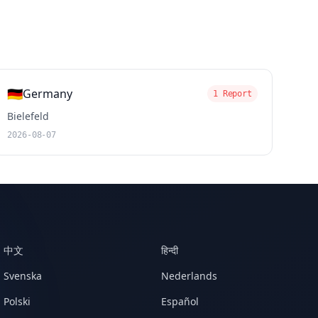
🇩🇪
Germany
1 Report
Bielefeld
2026-08-07
中文
हिन्दी
Svenska
Nederlands
Polski
Español