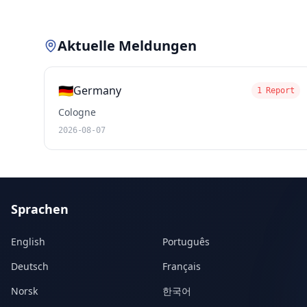
Aktuelle Meldungen
🇩🇪
Germany
1 Report
Cologne
2026-08-07
Sprachen
English
Português
Deutsch
Français
Norsk
한국어