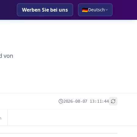
Werben Sie bei uns
🇩🇪
Deutsch
d von
2026-08-07 13:11:44
+
n
−
Leaflet
|
© OpenStreetMap contributors