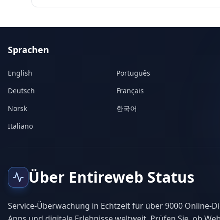
Sprachen
English
Português
Deutsch
Français
Norsk
한국어
Italiano
Über Entireweb Status
Service-Überwachung in Echtzeit für über 9000 Online-Di
Apps und digitale Erlebnisse weltweit. Prüfen Sie, ob Web