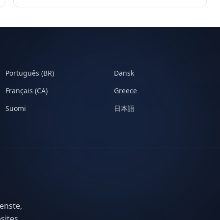
Português (BR)
Dansk
Français (CA)
Greece
Suomi
日本語
enste,
sites