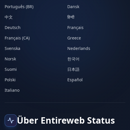
Português (BR)
Dansk
中文
हिन्दी
Deutsch
Français
Français (CA)
Greece
Svenska
Nederlands
Norsk
한국어
Suomi
日本語
Polski
Español
Italiano
Über Entireweb Status