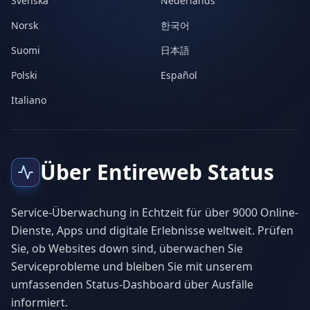
Svenska
Nederlands
Norsk
한국어
Suomi
日本語
Polski
Español
Italiano
Über Entireweb Status
Service-Überwachung in Echtzeit für über 9000 Online-
Dienste, Apps und digitale Erlebnisse weltweit. Prüfen
Sie, ob Websites down sind, überwachen Sie
Serviceprobleme und bleiben Sie mit unserem
umfassenden Status-Dashboard über Ausfälle
informiert.