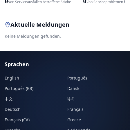
0
0
Von Serviceausfällen betroffene Städte
Von Serviceproblemen bet
Leaflet
|
© OpenStreetMap contributors
Aktuelle Meldungen
Keine Meldungen gefunden.
Sprachen
English
Português
Português (BR)
Dansk
中文
हिन्दी
Deutsch
Français
Français (CA)
Greece