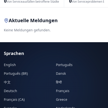
0
0
Von Serviceausfällen betroffene Städte
Von Serviceproblemen bet
Leaflet
|
© OpenStreetMap contributors
Aktuelle Meldungen
Keine Meldungen gefunden.
Sprachen
English
Português
Português (BR)
Dansk
中文
हिन्दी
Deutsch
Français
Français (CA)
Greece