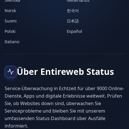
Svenska
Nederlands
Norsk
한국어
Suomi
日本語
Polski
Español
Italiano
Über Entireweb Status
Service-Überwachung in Echtzeit für über 9000 Online-
Dienste, Apps und digitale Erlebnisse weltweit. Prüfen
Sie, ob Websites down sind, überwachen Sie
Serviceprobleme und bleiben Sie mit unserem
umfassenden Status-Dashboard über Ausfälle
informiert.