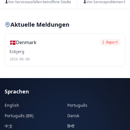
1
1
Von Serviceausfällen betroffene Städte
Von Serviceproblemen bet
Leaflet
|
© OpenStreetMap contributors
Aktuelle Meldungen
🇩🇰
Denmark
1 Report
Esbjerg
2026-08-08
Sprachen
English
Português
Português (BR)
Dansk
中文
हिन्दी