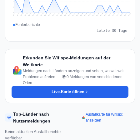
2
1
0
Jul 15
Jul 18
Jul 31
Jul 21
Jul 24
Jul 11
Jul 14
Jul 27
Jul 30
Jul 17
Jul 20
Jul 23
Jul 10
Jul 13
Jul 26
Jul 29
Jul 16
Jul 19
Jul 22
Jul 12
Jul 25
Jul 28
Aug 1
Aug 4
Jul 9
Aug 3
Jul 8
Aug 6
Aug 2
Aug 5
Fehlerberichte
Letzte 30 Tage
Erkunden Sie Wifispc-Meldungen auf der
Weltkarte
Meldungen nach Ländern anzeigen und sehen, wo weltweit
Probleme auftreten. — 🌍 0 Meldungen von verschiedenen
Orten
Live-Karte öffnen
Top-Länder nach
Ausfallkarte für Wifispc
anzeigen
Nutzermeldungen
Keine aktuellen Ausfallberichte
verfügbar.