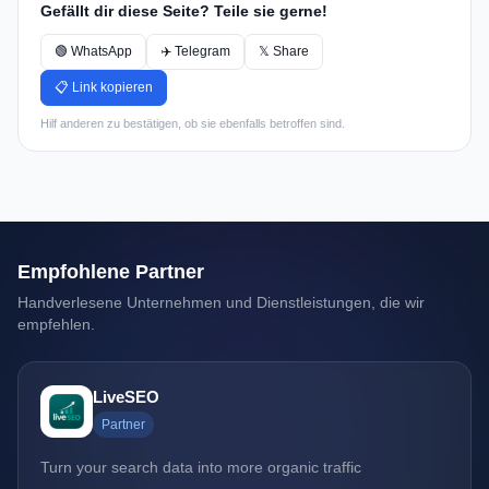
Gefällt dir diese Seite? Teile sie gerne!
🟢 WhatsApp
✈️ Telegram
𝕏 Share
📋 Link kopieren
Hilf anderen zu bestätigen, ob sie ebenfalls betroffen sind.
Empfohlene Partner
Handverlesene Unternehmen und Dienstleistungen, die wir
empfehlen.
LiveSEO
Partner
Turn your search data into more organic traffic