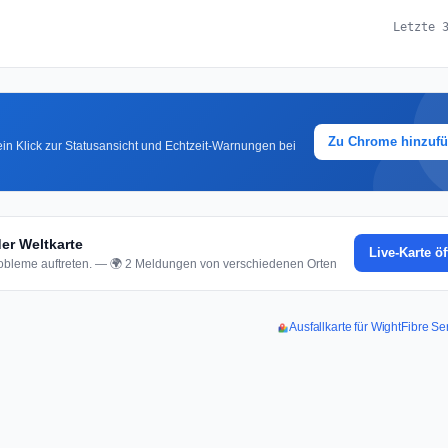
Letzte 
Zu Chrome hinzuf
in Klick zur Statusansicht und Echtzeit-Warnungen bei
er Weltkarte
Live-Karte ö
bleme auftreten. — 🌍 2 Meldungen von verschiedenen Orten
Ausfallkarte für WightFibre S