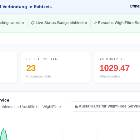
d Verbindung in Echtzeit.
Öffn
chtigt werden
📋 Live-Status-Badge einbinden
↗ Besuche WightFibre Se
LETZTE 30 TAGE
ANTWORTZEIT
23
1029.47
Problemberichte
Millisekunden
rvice
Ausfallkarte für WightFibre Servi
obleme und Ausfälle bei WightFibre