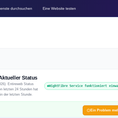
Dienste durchsuchen
Eine Website testen
Aktueller Status
026). Entireweb Status
WightFibre Service funktioniert einw
en letzten 24 Stunden hat
in der letzten Stunde.
Ein Problem me