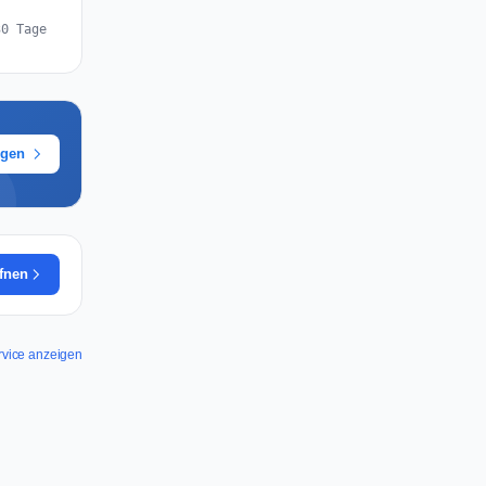
30 Tage
ügen
ffnen
ervice anzeigen