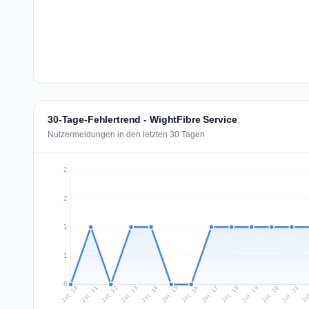
30-Tage-Fehlertrend - WightFibre Service
Nutzermeldungen in den letzten 30 Tagen
2
2
1
1
0
Jul 19
Ju
Jul 12
Jul 15
Jul 18
Jul 21
Jul 11
Jul 14
Jul 17
Jul 20
Jul 10
Jul 13
Jul 16