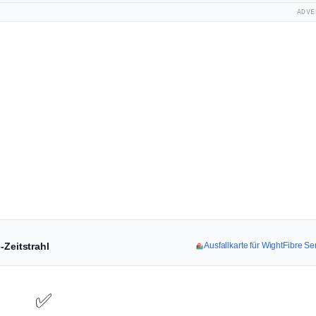
ADVE
-Zeitstrahl
Ausfallkarte für WightFibre S
✅