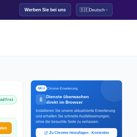
Werben Sie bei uns
🇩🇪
Deutsch
Chrome-Erweiterung
NEU
Dienste überwachen
andfrei
direkt im Browser
Installieren Sie unsere aktualisierte Erweiterung
und erhalten Sie schnelle Ausfallwarnungen,
ohne die besuchte Seite zu verlassen.
lden
Zu Chrome hinzufügen - Kostenlos