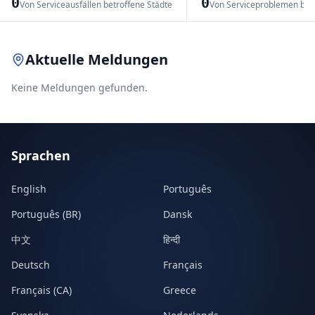
0
0
Von Serviceausfällen betroffene Städte
Von Serviceproblemen bet
Leaflet
|
© OpenStreetMap contributors
Aktuelle Meldungen
Keine Meldungen gefunden.
Sprachen
English
Português
Português (BR)
Dansk
中文
हिन्दी
Deutsch
Français
Français (CA)
Greece