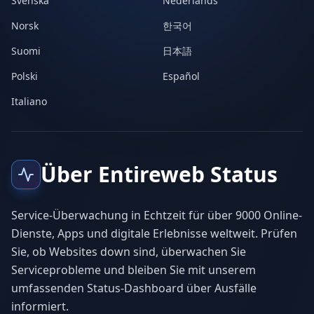
Svenska
Nederlands
Norsk
한국어
Suomi
日本語
Polski
Español
Italiano
Über Entireweb Status
Service-Überwachung in Echtzeit für über 9000 Online-
Dienste, Apps und digitale Erlebnisse weltweit. Prüfen
Sie, ob Websites down sind, überwachen Sie
Serviceprobleme und bleiben Sie mit unserem
umfassenden Status-Dashboard über Ausfälle
informiert.