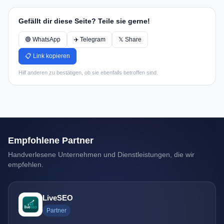
Gefällt dir diese Seite? Teile sie gerne!
🟢 WhatsApp
✈️ Telegram
𝕏 Share
📋 Link kopieren
Hilf anderen zu bestätigen, ob sie ebenfalls betroffen sind.
Empfohlene Partner
Handverlesene Unternehmen und Dienstleistungen, die wir
empfehlen.
LiveSEO
Partner