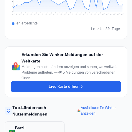
5
2
0
Jul 15
Jul 18
Jul 31
Jul 21
Jul 24
Jul 11
Jul 14
Jul 27
Jul 30
Jul 17
Jul 20
Jul 23
Jul 10
Jul 13
Jul 26
Jul 29
Jul 16
Jul 19
Jul 22
Jul 12
Jul 25
Jul 28
Aug 1
Aug 4
Jul 9
Aug 3
Jul 8
Aug 6
Aug 2
Aug 5
Fehlerberichte
Letzte 30 Tage
Erkunden Sie Winker-Meldungen auf der
Weltkarte
Meldungen nach Ländern anzeigen und sehen, wo weltweit
Probleme auftreten. — 🌍 5 Meldungen von verschiedenen
Orten
Live-Karte öffnen
Top-Länder nach
Ausfallkarte für Winker
anzeigen
Nutzermeldungen
Brazil