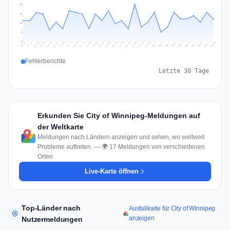
23
17
12
6
0
Jul 19
Jul 22
Jul 25
Jul 12
Jul 28
Aug 10
Jul 15
Jul 18
Jul 31
Jul 21
Jul 24
Jul 27
Jul 14
Jul 17
Jul 30
Jul 20
Jul 23
Jul 26
Jul 13
Jul 16
Jul 29
Aug 5
Aug 8
Aug 1
Aug 4
Aug 7
Aug 3
Aug 6
Aug 9
Aug 2
Fehlerberichte
Letzte 30 Tage
Erkunden Sie City of Winnipeg-Meldungen auf
der Weltkarte
Meldungen nach Ländern anzeigen und sehen, wo weltweit
Probleme auftreten. — 🌍 17 Meldungen von verschiedenen
Orten
Live-Karte öffnen
Top-Länder nach
Ausfallkarte für City of Winnipeg
anzeigen
Nutzermeldungen