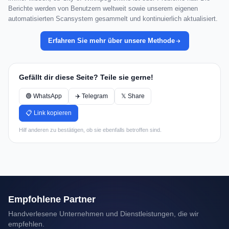
Berichte werden von Benutzern weltweit sowie unserem eigenen
automatisierten Scansystem gesammelt und kontinuierlich aktualisiert.
Erfahren Sie mehr über unsere Methode
Gefällt dir diese Seite? Teile sie gerne!
🟢 WhatsApp
✈️ Telegram
𝕏 Share
📋 Link kopieren
Hilf anderen zu bestätigen, ob sie ebenfalls betroffen sind.
Empfohlene Partner
Handverlesene Unternehmen und Dienstleistungen, die wir
empfehlen.