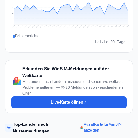
31
23
16
8
0
Jul 17
Jul 20
Jul 23
Jul 10
Jul 26
Jul 13
Jul 16
Jul 29
Jul 19
Jul 22
Jul 25
Jul 12
Jul 15
Jul 28
Jul 31
Jul 18
Jul 21
Jul 24
Jul 11
Jul 14
Jul 27
Jul 30
Aug 3
Aug 6
Aug 2
Aug 5
Aug 8
Aug 1
Aug 4
Aug 7
Fehlerberichte
Letzte 30 Tage
Erkunden Sie WinSIM-Meldungen auf der
Weltkarte
Meldungen nach Ländern anzeigen und sehen, wo weltweit
Probleme auftreten. — 🌍 20 Meldungen von verschiedenen
Orten
Live-Karte öffnen
Top-Länder nach
Ausfallkarte für WinSIM
anzeigen
Nutzermeldungen