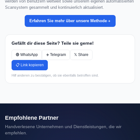
werden von Benutzern weltweit sowie unserem eigenen automatisierten
Scansystem gesammelt und kontinuierlich aktualisiert.
Erfahren Sie mehr über unsere Methode
Gefällt dir diese Seite? Teile sie gerne!
🟢 WhatsApp
✈️ Telegram
𝕏 Share
📋 Link kopieren
Hilf anderen zu bestätigen, ob sie ebenfalls betroffen sind.
Empfohlene Partner
Handverlesene Unternehmen und Dienstleistungen, die wir
empfehlen.