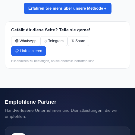
Erfahren Sie mehr über unsere Methode
Gefällt dir diese Seite? Teile sie gerne!
🟢 WhatsApp
✈️ Telegram
𝕏 Share
📋 Link kopieren
Hilf anderen zu bestätigen, ob sie ebenfalls betroffen sind.
Empfohlene Partner
Handverlesene Unternehmen und Dienstleistungen, die wir
empfehlen.