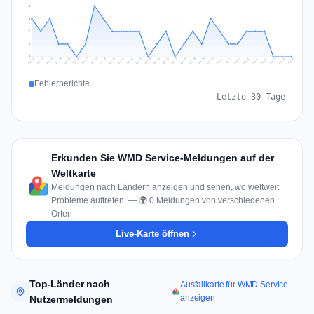
4
3
2
1
0
Jul 18
Jul 21
Jul 24
Jul 11
Jul 27
Jul 14
Jul 17
Jul 30
Jul 20
Jul 23
Jul 26
Jul 13
Jul 16
Jul 29
Jul 19
Jul 22
Jul 25
Jul 12
Jul 15
Jul 28
Jul 31
Aug 4
Aug 7
Aug 3
Aug 6
Aug 9
Aug 2
Aug 5
Aug 8
Aug 1
Fehlerberichte
Letzte 30 Tage
Erkunden Sie WMD Service-Meldungen auf der
Weltkarte
Meldungen nach Ländern anzeigen und sehen, wo weltweit
Probleme auftreten. — 🌍 0 Meldungen von verschiedenen
Orten
Live-Karte öffnen
Top-Länder nach
Ausfallkarte für WMD Service
anzeigen
Nutzermeldungen