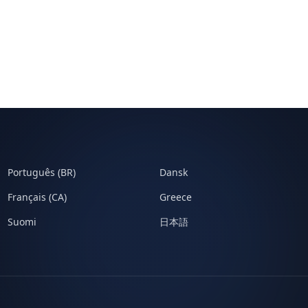
Português (BR)
Dansk
Français (CA)
Greece
Suomi
日本語