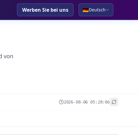
Werben Sie bei uns
🇩🇪
Deutsch
d von
2026-08-06 05:28:06
+
−
Leaflet
|
© OpenStreetMap contributors