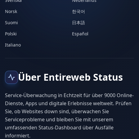
Svenska
Nederlands
Norsk
한국어
Suomi
日本語
Polski
Español
Italiano
Über Entireweb Status
Service-Überwachung in Echtzeit für über 9000 Online-
Dienste, Apps und digitale Erlebnisse weltweit. Prüfen
Sie, ob Websites down sind, überwachen Sie
Serviceprobleme und bleiben Sie mit unserem
umfassenden Status-Dashboard über Ausfälle
informiert.