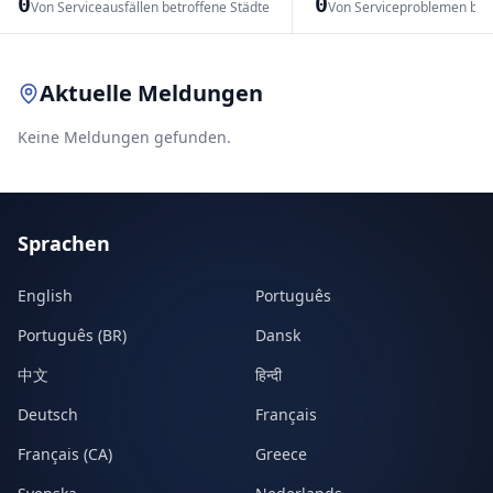
0
0
Von Serviceausfällen betroffene Städte
Von Serviceproblemen bet
Leaflet
|
© OpenStreetMap contributors
Aktuelle Meldungen
Keine Meldungen gefunden.
Sprachen
English
Português
Português (BR)
Dansk
中文
हिन्दी
Deutsch
Français
Français (CA)
Greece