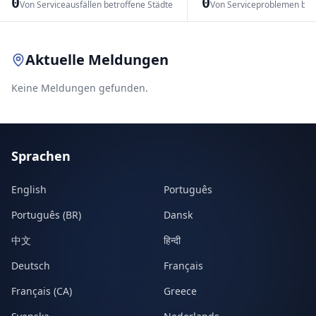
0
0
Von Serviceausfällen betroffene Städte
Von Serviceproblemen bet
Leaflet
|
© OpenStreetMap contributors
Aktuelle Meldungen
Keine Meldungen gefunden.
Sprachen
English
Português
Português (BR)
Dansk
中文
हिन्दी
Deutsch
Français
Français (CA)
Greece