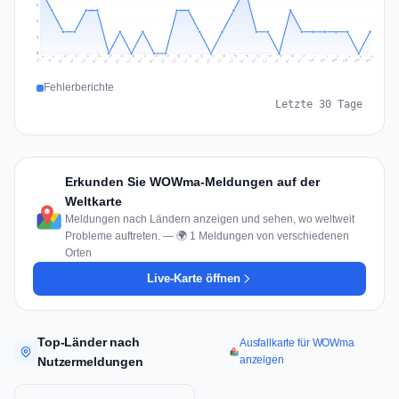
2
2
1
0
Jul 15
Jul 18
Jul 31
Jul 21
Jul 24
Jul 11
Jul 14
Jul 27
Jul 30
Jul 17
Jul 20
Jul 23
Jul 10
Jul 13
Jul 26
Jul 29
Jul 16
Jul 19
Jul 22
Jul 12
Jul 25
Jul 28
Aug 1
Aug 4
Jul 9
Aug 3
Jul 8
Aug 6
Aug 2
Aug 5
Fehlerberichte
Letzte 30 Tage
Erkunden Sie WOWma-Meldungen auf der
Weltkarte
Meldungen nach Ländern anzeigen und sehen, wo weltweit
Probleme auftreten. — 🌍 1 Meldungen von verschiedenen
Orten
Live-Karte öffnen
Top-Länder nach
Ausfallkarte für WOWma
anzeigen
Nutzermeldungen