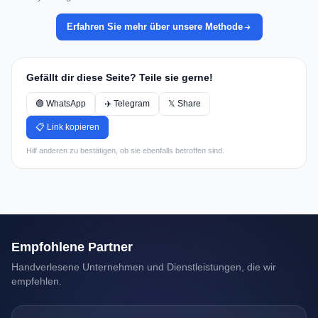
Erfahren Sie mehr über unsere Methode
Gefällt dir diese Seite? Teile sie gerne!
🟢 WhatsApp
✈️ Telegram
𝕏 Share
📋 Link kopieren
Hilf anderen zu bestätigen, ob sie ebenfalls betroffen sind.
Empfohlene Partner
Handverlesene Unternehmen und Dienstleistungen, die wir
empfehlen.