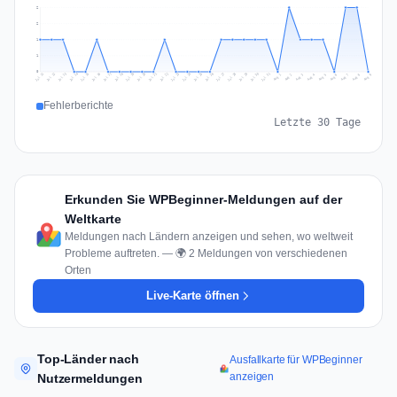
2
2
1
1
0
Jul 18
Jul 21
Jul 24
Jul 11
Jul 27
Jul 14
Jul 17
Jul 30
Jul 20
Jul 23
Jul 26
Jul 13
Jul 16
Jul 29
Jul 19
Jul 22
Jul 25
Jul 12
Jul 15
Jul 28
Jul 31
Aug 4
Aug 7
Aug 3
Aug 6
Aug 9
Aug 2
Aug 5
Aug 8
Aug 1
Fehlerberichte
Letzte 30 Tage
Erkunden Sie WPBeginner-Meldungen auf der
Weltkarte
Meldungen nach Ländern anzeigen und sehen, wo weltweit
Probleme auftreten. — 🌍 2 Meldungen von verschiedenen
Orten
Live-Karte öffnen
Top-Länder nach
Ausfallkarte für WPBeginner
anzeigen
Nutzermeldungen