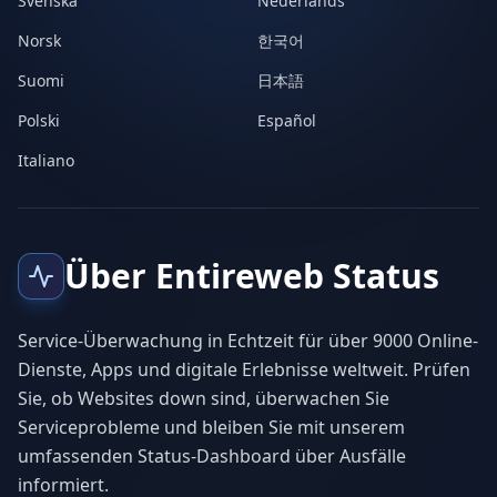
Svenska
Nederlands
Norsk
한국어
Suomi
日本語
Polski
Español
Italiano
Über Entireweb Status
Service-Überwachung in Echtzeit für über 9000 Online-
Dienste, Apps und digitale Erlebnisse weltweit. Prüfen
Sie, ob Websites down sind, überwachen Sie
Serviceprobleme und bleiben Sie mit unserem
umfassenden Status-Dashboard über Ausfälle
informiert.