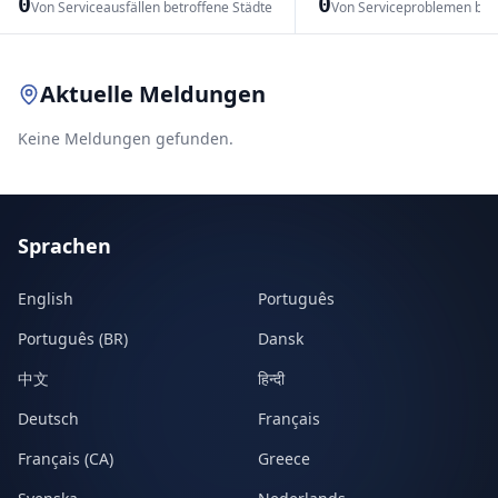
0
0
Von Serviceausfällen betroffene Städte
Von Serviceproblemen bet
Leaflet
|
© OpenStreetMap contributors
Aktuelle Meldungen
Keine Meldungen gefunden.
Sprachen
English
Português
Português (BR)
Dansk
中文
हिन्दी
Deutsch
Français
Français (CA)
Greece